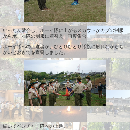
いったん散会し、ボーイ隊に上がるスカウトがカブの制服
からボーイ隊の制服に着替え、再度集合。
ボーイ隊への上進者が、ひとりひとり隊旗に触れながらち
かいとおきてを宣誓しました。
続いてベンチャー隊への上進。