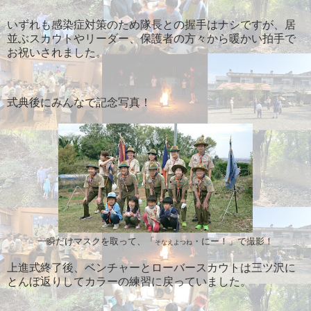
いずれも感染症対策のため隊長との握手はナシですが、居
並ぶスカウトやリーダー、保護者の方々から暖かい拍手で
お祝いされました。
式典後にみんなで記念写真！
一瞬だけマスクを取って、「
・にー！」で撮影！
そなえよつね
上進式終了後、ベンチャーとローバースカウトは三ツ沢に
とんぼ返りしてカラーの練習に戻っていました。