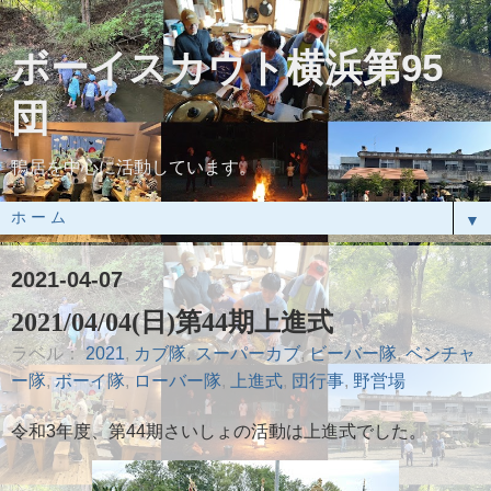
ボーイスカウト横浜第95
団
鴨居を中心に活動しています。
▼
2021-04-07
2021/04/04(日)第44期上進式
ラベル：
2021
,
カブ隊
,
スーパーカブ
,
ビーバー隊
,
ベンチャ
ー隊
,
ボーイ隊
,
ローバー隊
,
上進式
,
団行事
,
野営場
令和3年度、第44期さいしょの活動は上進式でした。