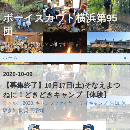
ボーイスカウト横浜第95
団
鴨居を中心に活動しています。
▼
2020-10-09
【募集終了】10月17日(土)そなえよつ
ねに！どきどきキャンプ【体験】
ラベル：
2020
,
キャンプファイヤー
,
デイキャンプ
,
告知
,
体
験参加
,
防災
,
野営場