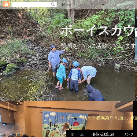
ボーイスカウ
鴨居を中心に活動しています
ボーイスカウト横浜第９５団は、横
ホ ー ム
各隊活動記録
リンク