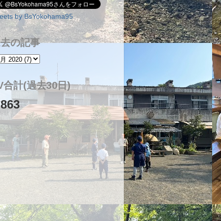
eets by BsYokohama95
過去の記事
V合計(過去30日)
,863