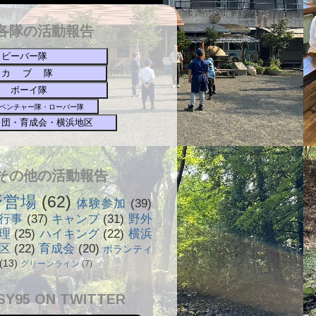
各隊の活動報告
ビーバー隊
カ ブ 隊
ボーイ隊
ベンチャー隊・ローバー隊
団・育成会・横浜地区
☟その他の活動報告
野営場
(62)
体験参加
(39)
行事
(37)
キャンプ
(31)
野外
理
(25)
ハイキング
(22)
横浜
区
(22)
育成会
(20)
ボランティ
(13)
グリーンライン
(7)
SY95 ON TWITTER