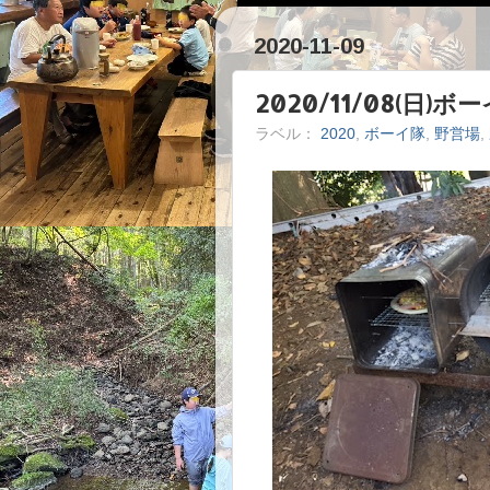
2020-11-09
2020/11/08(日
ラベル：
2020
,
ボーイ隊
,
野営場
,