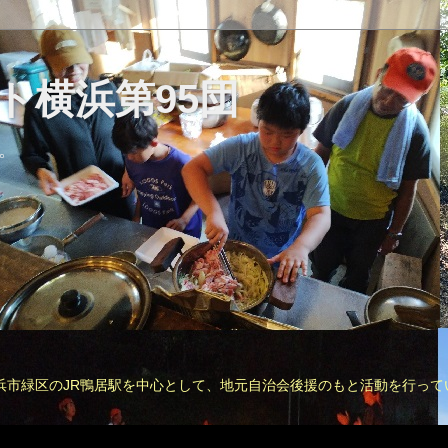
ト横浜第95団
。
浜市緑区のJR鴨居駅を中心として、地元自治会後援のもと活動を行って