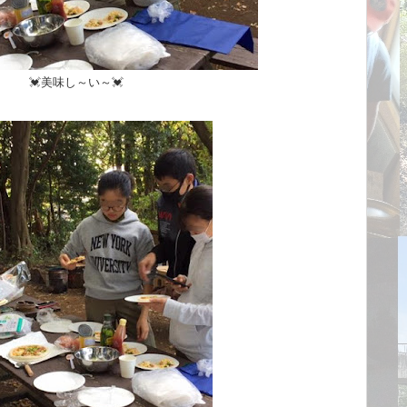
💓美味し～い～💓