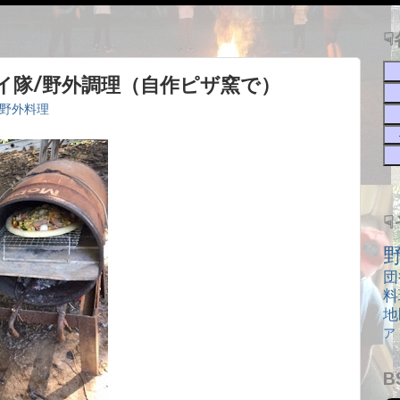
☟
)ボーイ隊/野外調理（自作ピザ窯で）
野外料理
団
料
地
ア
B