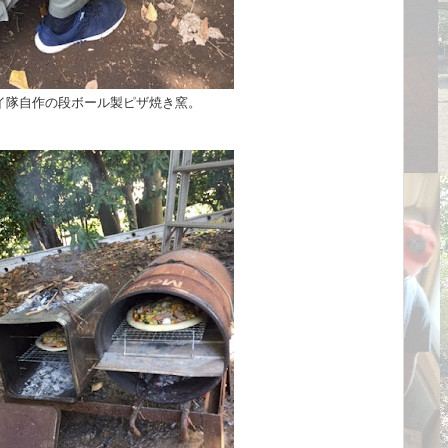
イ隊自作の段ボール製ピザ焼き窯。