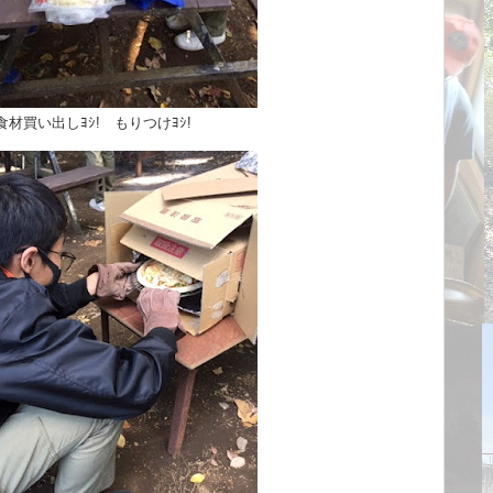
食材買い出しﾖｼ! もりつけﾖｼ!