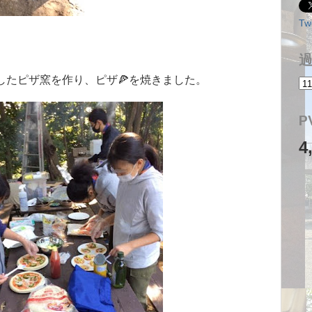
Tw
したピザ窯を作り、ピザ🍕を焼きました。
P
4