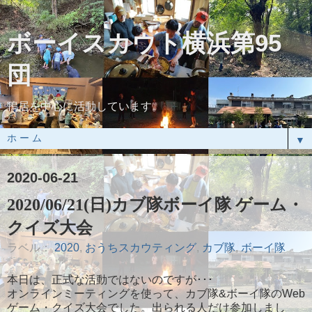
ボーイスカウト横浜第95
団
鴨居を中心に活動しています。
▼
2020-06-21
2020/06/21(日)カブ隊ボーイ隊 ゲーム・
クイズ大会
ラベル：
2020
,
おうちスカウティング
,
カブ隊
,
ボーイ隊
本日は、正式な活動ではないのですが･･･
オンラインミーティングを使って、カブ隊&ボーイ隊のWeb
ゲーム・クイズ大会でした。出られる人だけ参加しまし