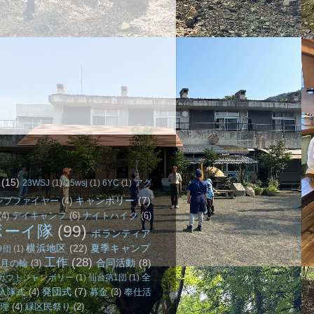
(15)
23WSJ
(1)
25wsj
(1)
6YC
(1)
アグ
キャンポリー
(7)
ンプファイヤー
(4)
(4)
デイキャンプ
(6)
ナイトハイク
(6)
ボーイ隊
(99)
ボランティア
横浜地区
(22)
夏季キャンプ
9団
(1)
工作
(28)
合同活動
(8)
月の輪
(3)
全
カウトジャンボリー
(1)
仙台第1団
(1)
発団式
(7)
入隊式
(4)
募金
(3)
奉仕活
理
(4)
緑区民祭り
(2)