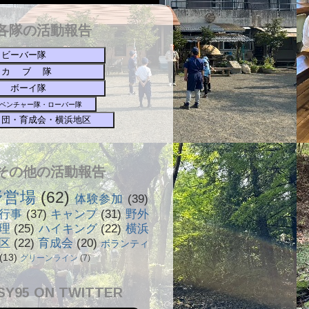
各隊の活動報告
ビーバー隊
カ ブ 隊
ボーイ隊
ベンチャー隊・ローバー隊
団・育成会・横浜地区
☟その他の活動報告
野営場
(62)
体験参加
(39)
行事
(37)
キャンプ
(31)
野外
理
(25)
ハイキング
(22)
横浜
区
(22)
育成会
(20)
ボランティ
(13)
グリーンライン
(7)
SY95 ON TWITTER