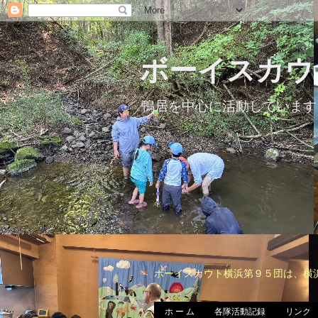
ボーイスカウ
鴨居を中心に活動しています
ボーイスカウト横浜第９５団は、横
ホ ー ム
各隊活動記録
リンク