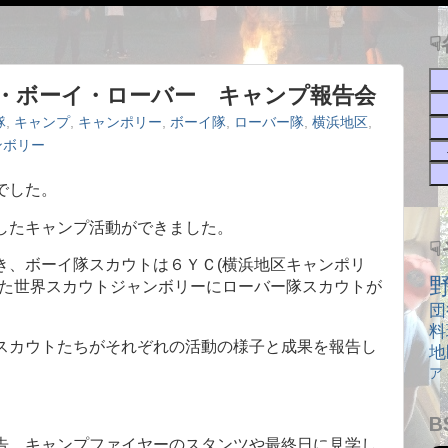
☟
日)カブ・ボーイ・ローバー キャンプ報告会
隊
,
キャンプ
,
キャンポリー
,
ボーイ隊
,
ローバー隊
,
横浜地区
,
ンボリー
でした。
したキャンプ活動ができました。
き、ボーイ隊スカウトは６ＹＣ(横浜地区キャンポリ
れた世界スカウトジャンボリーにローバー隊スカウトが
団
料
スカウトたちがそれぞれの活動の様子と成果を報告し
地
ア
B
告。キャンプファイヤーのスタンツや最終日に見学し