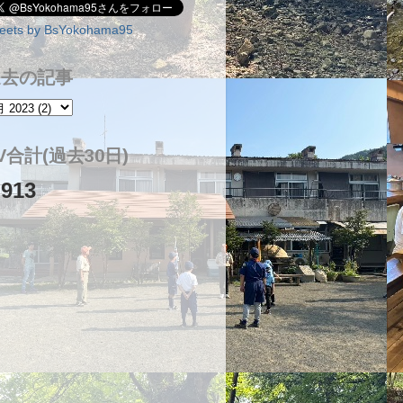
eets by BsYokohama95
過去の記事
V合計(過去30日)
,913