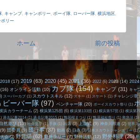
隊
,
キャンプ
,
キャンポリー
,
ボーイ隊
,
ローバー隊
,
横浜地区
,
ンボリー
ホーム
前の投稿
2019
(63)
2020
(45)
2021
(36)
2018
(17)
2023
(14)
2024
2022
(6)
カブ隊
(154)
キャンプ
(31)
(16)
オンライン活動
(10)
キャ
スカウトスキル
(12)
3)
チャレンジ章
スーパーカブ
(1)
スキー
(1)
スケート
(1)
ビーバー隊
(97)
)
ベンチャー隊
(20)
ボーイスカウト祭り
(1)
横浜カラーチーム
(2)
横浜第125団
(6)
横浜第133団
(1)
横浜第57団
(1)
横浜第7
1)
過去記事2014
(1)
過去記事2015
(1)
鴨居桜まつり
(1)
鴨居福祉祭り
(1)
救急法
(1)
自然遊び
(13)
上進式
(9)
出店
(3)
神奈川県連
(2)
社会見学
(1)
手旗
(1)
世界ス
団行事
(37)
(9)
団委員
(9)
動画
(2)
日赤
(3)
日本スカウトジャンボリー
(1)
野営場
(62)
野外料理
(25)
野外ラリー
(7)
野外活動
(12)
り大会
(2)
料