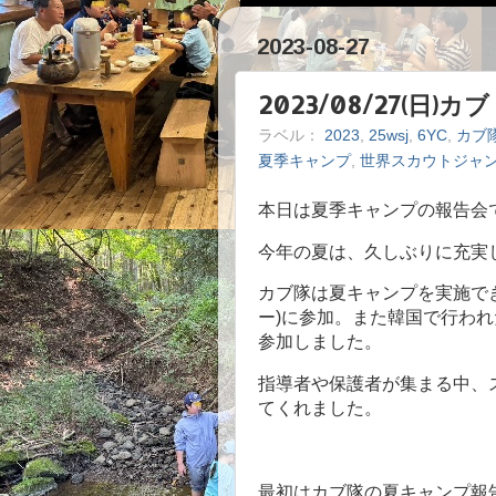
2023-08-27
2023/08/27(
ラベル：
2023
,
25wsj
,
6YC
,
カブ
夏季キャンプ
,
世界スカウトジャ
本日は夏季キャンプの報告会
今年の夏は、久しぶりに充実
カブ隊は夏キャンプを実施で
ー)に参加。また韓国で行わ
参加しました。
指導者や保護者が集まる中、
てくれました。
最初はカブ隊の夏キャンプ報