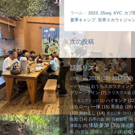
ラベル：
2023
,
25wsj
,
6YC
,
カブ
夏季キャンプ
,
世界スカウトジャ
次の投稿
話題リスト
2016
(29)
2017
(30)
17NSJ
(2)
おうちスカウティング
ーナリー
(1)
グリーンライン
(7)
クリスマス会
(
ハイキング
(22
パイオニアリング
(1)
(13)
ローバー隊
(15)
育成会
(20)
(12)
火おこし
(14)
過去記事~2013
(
告知
(14)
四季の森
(6)
自然観察
(4)
体験参加
(39)
隊活動
隊集会
(4)
動
(5)
防災
(2)
盆踊
防災フェスタ
(1)