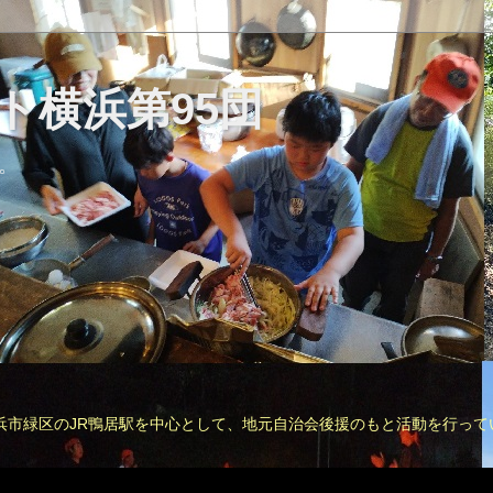
ト横浜第95団
。
浜市緑区のJR鴨居駅を中心として、地元自治会後援のもと活動を行って