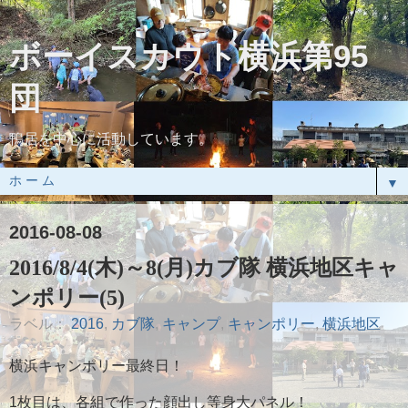
ボーイスカウト横浜第95
団
鴨居を中心に活動しています。
▼
2016-08-08
2016/8/4(木)～8(月)カブ隊 横浜地区キャ
ンポリー(5)
ラベル：
2016
,
カブ隊
,
キャンプ
,
キャンポリー
,
横浜地区
横浜キャンポリー最終日！
1枚目は、各組で作った顔出し等身大パネル！