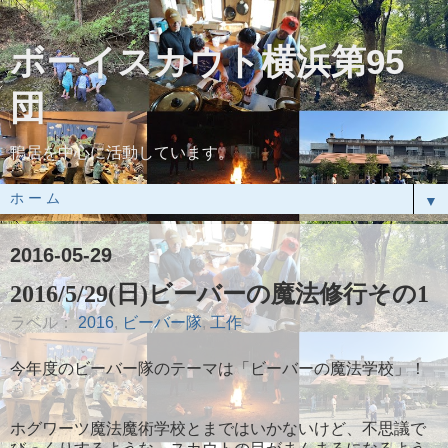
ボーイスカウト横浜第95
団
鴨居を中心に活動しています。
▼
2016-05-29
2016/5/29(日)ビーバーの魔法修行その1
ラベル：
2016
,
ビーバー隊
,
工作
今年度のビーバー隊のテーマは「ビーバーの魔法学校」！
ホグワーツ魔法魔術学校とまではいかないけど、不思議で