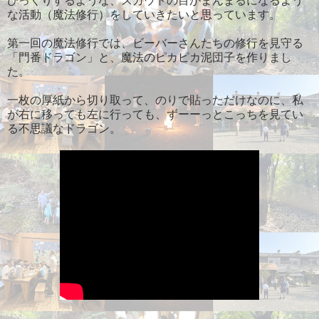
びっくりするような、スカウトの目がまんまるになるよう
な活動（魔法修行）をしていきたいと思っています。
第一回の魔法修行では、ビーバーさんたちの修行を見守る
「門番ドラゴン」と、魔法のピカピカ泥団子を作りまし
た。
一枚の厚紙から切り取って、のりで貼っただけなのに、私
が右に移っても左に行っても、ずーーっとこっちを見てい
る不思議なドラゴン。